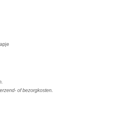
lapje
n.
verzend- of bezorgkosten.