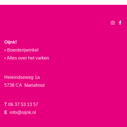
Oijnk!
• Boerderijwinkel
• Alles over het varken
Heieindseweg 1a
5738 CA Mariahout
T
06 37 53 13 57
E
info@oijnk.nl